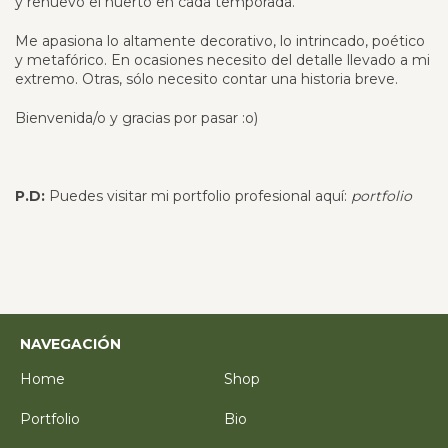
y renuevo el huerto en cada temporada.
Me apasiona lo altamente decorativo, lo intrincado, poético
y metafórico. En ocasiones necesito del detalle llevado a mi
extremo. Otras, sólo necesito contar una historia breve.
Bienvenida/o y gracias por pasar :o)
P.D:
Puedes visitar mi portfolio profesional aquí:
portfolio
NAVEGACIÓN
Home
Shop
Portfolio
Bio